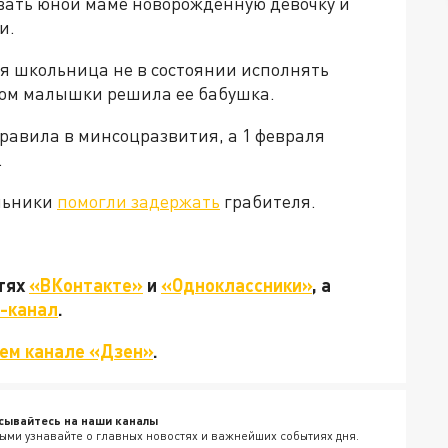
вать юной маме новорожденную девочку и
и.
я школьница не в состоянии исполнять
ном малышки решила ее бабушка.
равила в минсоцразвития, а 1 февраля
.
ольники
помогли задержать
грабителя.
етях
«ВКонтакте»
и
«Одноклассники»
, а
-канал
.
ем канале «Дзен»
.
сывайтесь на наши каналы
ыми узнавайте о главных новостях и важнейших событиях дня.