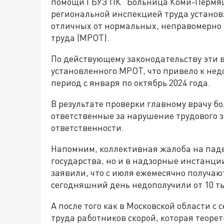
помощи ГБУЗ ПК "Больница Коми-Пермяцко
региональной инспекцией труда установл
отличных от нормальных, неправомерно
труда (МРОТ).
По действующему законодательству эти 
установленного МРОТ, что привело к нед
период с января по октябрь 2024 года.
В результате проверки главному врачу б
ответственные за нарушение трудового з
ответственности.
Напомним, коллективная жалоба на паде
государства, но и в надзорные инстанци
заявили, что с июля ежемесячно получаю
сегодняшний день недополучили от 10 тыс
А после того как в Московской области с
труда работников скорой, которая теоре