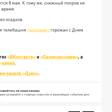
тся 8 мая. К тому же, снежный покров не
е время.
ез осадков.
ая телебашня
поздравит
горожан с Днем
етях
«ВКонтакте»
и
«Одноклассники»
, а
-канал
.
ем канале «Дзен»
.
сывайтесь на наши каналы
ыми узнавайте о главных новостях и важнейших событиях дня.