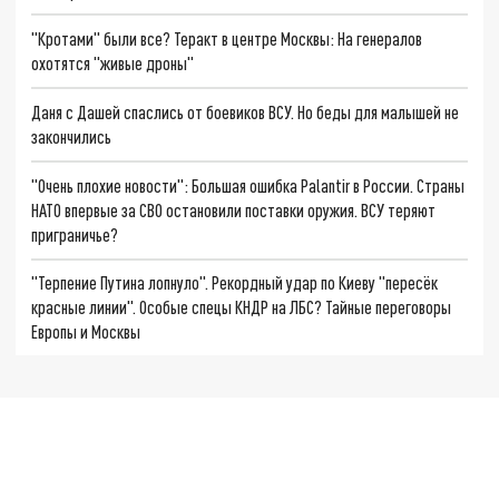
"Кротами" были все? Теракт в центре Москвы: На генералов
охотятся "живые дроны"
Даня с Дашей спаслись от боевиков ВСУ. Но беды для малышей не
закончились
"Очень плохие новости": Большая ошибка Palantir в России. Страны
НАТО впервые за СВО остановили поставки оружия. ВСУ теряют
приграничье?
"Терпение Путина лопнуло". Рекордный удар по Киеву "пересёк
красные линии". Особые спецы КНДР на ЛБС? Тайные переговоры
Европы и Москвы