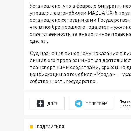
Установлено, что в феврале фигурант, на
управлял автомобилем MAZDA CX-5 по ул
остановлено сотрудниками Государствен
что в ноябре прошлого года этот мужчи
ответственности за аналогичное правон
сделал.
Суд назначил виновному наказание в вид
лишил его права заниматься деятельнос
транспортными средствами, сроком на дв
конфискации автомобиля «Мазда» — указ
собственность государства.
Подпи
ДЗЕН
ТЕЛЕГРАМ
и перв
ПОДЕЛИТЬСЯ: