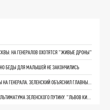
ОСКВЫ: НА ГЕНЕРАЛОВ ОХОТЯТСЯ "ЖИВЫЕ ДРОНЫ"
. НО БЕДЫ ДЛЯ МАЛЫШЕЙ НЕ ЗАКОНЧИЛИСЬ
"МЫ ВАС ЗАСТАВИМ": ЖУТКИЕ ДЕТАЛИ ОХОТЫ НА ГЕНЕРАЛА. ЗЕЛЕНСКИЙ ОБЪЯСНИЛ ГЛАВНЫЙ СМЫСЛ ТЕРАКТА В ЦЕНТРЕ МОСКВЫ
НОВОЕ МАСШТАБНЕЙШЕЕ НАСТУПЛЕНИЕ. ТРИ УЛЬТИМАТУМА ЗЕЛЕНСКОГО ПУТИНУ. "ЛЬВОВ КИМА" ПОСТАВЯТ НА ПВО? ГЛОБАЛЬНЫЙ ПРОРЫВ ПОД ЗАПОРОЖЬЕМ