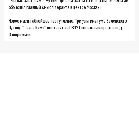
"Мы вас заставим": Жуткие детали охоты на генерала. Зеленский
объяснил главный смысл теракта в центре Москвы
Новое масштабнейшее наступление. Три ультиматума Зеленского
Путину. "Львов Кима" поставят на ПВО? Глобальный прорыв под
Запорожьем