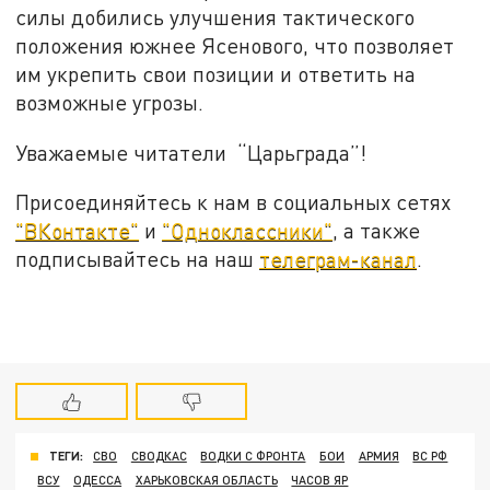
силы добились улучшения тактического
положения южнее Ясенового, что позволяет
им укрепить свои позиции и ответить на
возможные угрозы.
Уважаемые читатели “Царьграда”!
Присоединяйтесь к нам в социальных сетях
"ВКонтакте"
и
"Одноклассники"
, а также
подписывайтесь на наш
телеграм-канал
.
ТЕГИ:
СВО
СВОДКАС
ВОДКИ С ФРОНТА
БОИ
АРМИЯ
ВС РФ
ВСУ
ОДЕССА
ХАРЬКОВСКАЯ ОБЛАСТЬ
ЧАСОВ ЯР