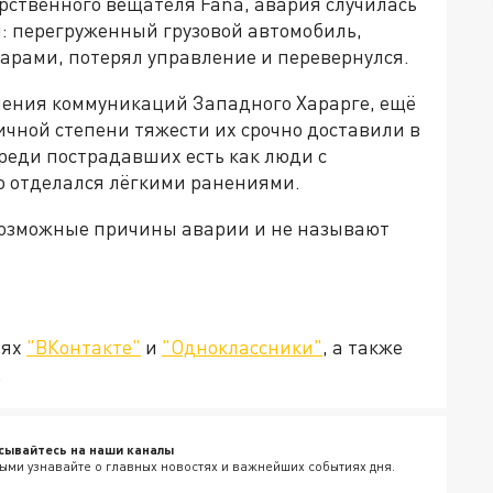
рственного вещателя Fana, авария случилась
я: перегруженный грузовой автомобиль,
варами, потерял управление и перевернулся.
ления коммуникаций Западного Харарге, ещё
ичной степени тяжести их срочно доставили в
еди пострадавших есть как люди с
то отделался лёгкими ранениями.
возможные причины аварии и не называют
.
тях
"ВКонтакте"
и
"Одноклассники"
, а также
.
сывайтесь на наши каналы
ыми узнавайте о главных новостях и важнейших событиях дня.