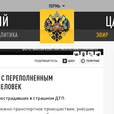
ПЕРМЬ
ИЙ
Ц
АЛИТИКА
ЭФИР
ФОТО: MAKSIM KONSTANTINOV/GLOBALLOOKPRESS
ПОДПИШИТЕСЬ:
П С ПЕРЕПОЛНЕННЫМ
ЧЕЛОВЕК
 пострадавших в страшном ДТП.
рожно-транспортное происшествие, унёсшее