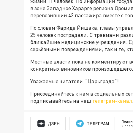
жизни 11 человек. По информации госуда
в зоне Западное Харарге региона Ороми
перевозивший 42 пассажира вместе с то
По словам Фарида Йишака, главы управ
25 человек пострадали. С травмами разл
ближайшие медицинские учреждения. Ср
серьёзными повреждениями, так и те, к
Местные власти пока не комментируют 
конкретных виновников произошедшего
Уважаемые читатели “Царьграда”!
Присоединяйтесь к нам в социальных се
подписывайтесь на наш
телеграм-канал
Подпи
ДЗЕН
ТЕЛЕГРАМ
и перв