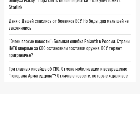
Оплеуха Маску. "Пора снять белые перчатки": Как уничтожить
Starlink
Даня с Дашей спаслись от боевиков ВСУ. Но беды для малышей не
закончились
"Очень плохие новости": Большая ошибка Palantir в России. Страны
НАТО впервые за СВО остановили поставки оружия. ВСУ теряют
приграничье?
Три главных инсайда об СВО. Отмена мобилизации и возвращение
"генерала Армагеддона"? Отличные новости, которые ждали все