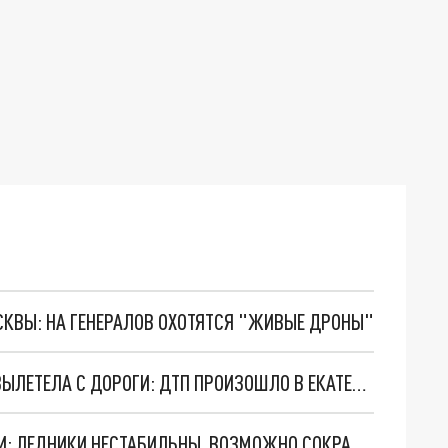
ОСКВЫ: НА ГЕНЕРАЛОВ ОХОТЯТСЯ "ЖИВЫЕ ДРОНЫ"
МАШИНА НЕСКОЛЬКО РАЗ ПЕРЕВЕРНУЛАСЬ И ВЫЛЕТЕЛА С ДОРОГИ: ДТП ПРОИЗОШЛО В ЕКАТЕРИНБУРГЕ
КЛИМАТИЧЕСКИЕ ИЗМЕНЕНИЯ СОЗДАЮТ РИСКИ: ЛЕДНИКИ НЕСТАБИЛЬНЫ. ВОЗМОЖНО СОКРАЩЕНИЕ ЗАПАСОВ ВОДЫ