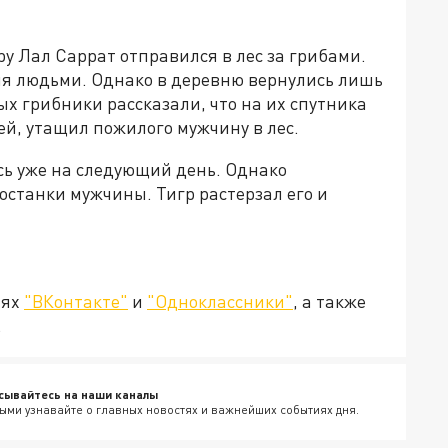
у Лал Саррат отправился в лес за грибами.
мя людьми. Однако в деревню вернулись лишь
х грибники рассказали, что на их спутника
ей, утащил пожилого мужчину в лес.
ь уже на следующий день. Однако
станки мужчины. Тигр растерзал его и
тях
"ВКонтакте"
и
"Одноклассники"
, а также
.
сывайтесь на наши каналы
ыми узнавайте о главных новостях и важнейших событиях дня.