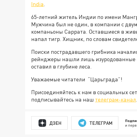
India
.
65-летний житель Индии по имени Мангр
Мужчина был не один, в компании с дву
компаньоны Саррата. Оставшиеся в живы
напал тигр. Хищник, по словам свидетел
Поиски пострадавшего грибника началис
рейнджеры нашли лишь изуродованные о
оставил в глубине леса.
Уважаемые читатели “Царьграда”!
Присоединяйтесь к нам в социальных се
подписывайтесь на наш
телеграм-канал
Подпи
ДЗЕН
ТЕЛЕГРАМ
и перв