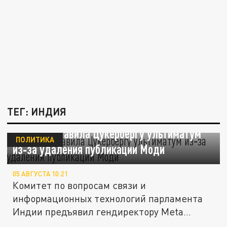
ТЕГ: ИНДИЯ
Индия поставила Цукербергу ультиматум
ПОЛИТИКА
из‑за удаления публикации Моди
05 АВГУСТА 10:21
Комитет по вопросам связи и
информационных технологий парламента
Индии предъявил гендиректору Meta
(признана...