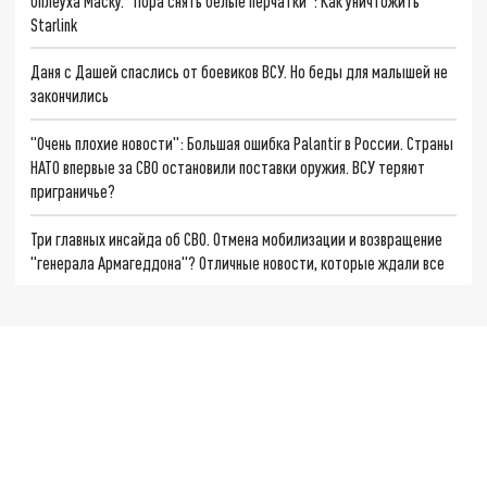
Оплеуха Маску. "Пора снять белые перчатки": Как уничтожить
Starlink
Даня с Дашей спаслись от боевиков ВСУ. Но беды для малышей не
закончились
"Очень плохие новости": Большая ошибка Palantir в России. Страны
НАТО впервые за СВО остановили поставки оружия. ВСУ теряют
приграничье?
Три главных инсайда об СВО. Отмена мобилизации и возвращение
"генерала Армагеддона"? Отличные новости, которые ждали все