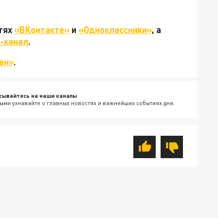
етях
«ВКонтакте»
и
«Одноклассники»
, а
-канал
.
ен»
.
сывайтесь на наши каналы
ыми узнавайте о главных новостях и важнейших событиях дня.