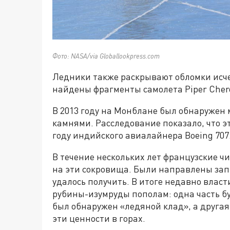
Фото: NASA/via Globallookpress.com
Ледники также раскрывают обломки исче
найдены фрагменты самолета Piper Chero
В 2013 году на Монблане был обнаружен
камнями. Расследование показало, что эт
году индийского авиалайнера Boeing 707
В течение нескольких лет французские ч
на эти сокровища. Были направлены запр
удалось получить. В итоге недавно влас
рубины-изумруды пополам: одна часть б
был обнаружен «ледяной клад», а другая
эти ценности в горах.