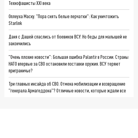
Технофашисты XXI века
Оплеуха Маску. "Пора снять белые перчатки": Как уничтожить
Starlink
Даня с Дашей спаслись от боевиков ВСУ. Но беды для малышей не
закончились
"Очень плохие новости": Большая ошибка Palantir в России. Страны
НАТО впервые за СВО остановили поставки оружия. ВСУ теряют
приграничье?
Три главных инсайда об СВО. Отмена мобилизации и возвращение
"генерала Армагеддона"? Отличные новости, которые ждали все