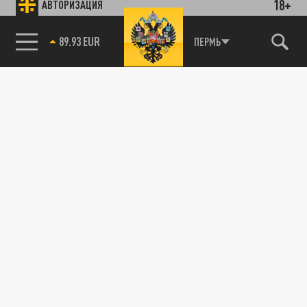
18+
АВТОРИЗАЦИЯ
85.64 BRENT
ПЕРМЬ
89.93 EUR