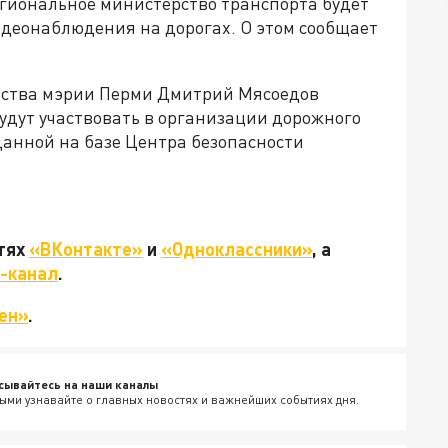
гиональное министерство транспорта будет
идеонаблюдения на дорогах. О этом сообщает
ойства мэрии Перми Дмитрий Мясоедов
удут участвовать в организации дорожного
данной на базе Центра безопасности
етях
«ВКонтакте»
и
«Одноклассники»
, а
-канал
.
ен»
.
сывайтесь на наши каналы
ыми узнавайте о главных новостях и важнейших событиях дня.