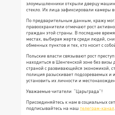
злоумышленники открыли дверцу машины
стекло. Их лица зафиксировали камеры 
По предварительным данным, кражу могл
правоохранители отмечают рост активно
граждан этой страны. В последнее врем
местах, выбирая жертв среди людей, сн
обменных пунктов и тех, кто носит с со
Польские власти связывают рост преступн
находиться в Шенгенской зоне без визы 
страной с развивающейся экономикой, с
полиция разыскивает подозреваемых и и
установить их личности и местонахожде
Уважаемые читатели “Царьграда”!
Присоединяйтесь к нам в социальных се
подписывайтесь на наш
телеграм-канал