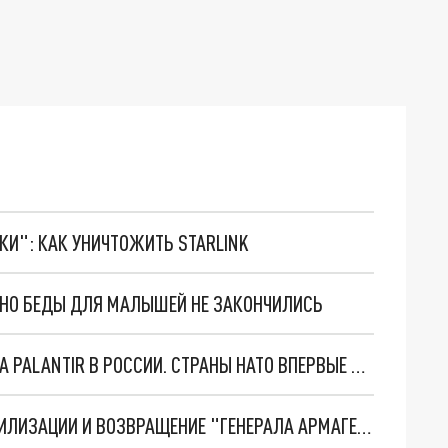
ТКИ": КАК УНИЧТОЖИТЬ STARLINK
. НО БЕДЫ ДЛЯ МАЛЫШЕЙ НЕ ЗАКОНЧИЛИСЬ
"ОЧЕНЬ ПЛОХИЕ НОВОСТИ": БОЛЬШАЯ ОШИБКА PALANTIR В РОССИИ. СТРАНЫ НАТО ВПЕРВЫЕ ЗА СВО ОСТАНОВИЛИ ПОСТАВКИ ОРУЖИЯ. ВСУ ТЕРЯЮТ ПРИГРАНИЧЬЕ?
ТРИ ГЛАВНЫХ ИНСАЙДА ОБ СВО. ОТМЕНА МОБИЛИЗАЦИИ И ВОЗВРАЩЕНИЕ "ГЕНЕРАЛА АРМАГЕДДОНА"? ОТЛИЧНЫЕ НОВОСТИ, КОТОРЫЕ ЖДАЛИ ВСЕ