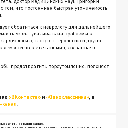
итета, доктор медицинских наук Григорий
о том, что постоянная быстрая утомляемость
.
дует обратиться к неврологу для дальнейшего
емость может указывать на проблемы в
кардиологию, гастроэнтерологию и другие.
ляемости является анемия, связанная с
тобы предотвратить переутомление, поясняет
етях
«ВКонтакте»
и
«Одноклассники»
, а
-канал
.
сывайтесь на наши каналы
ыми узнавайте о главных новостях и важнейших событиях дня.