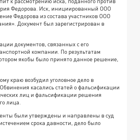
пит к рассмотрению иска, поданного против
трия Федорова. Иск, инициированный ООО
ение Федорова из состава участников ООО
ния». Документ был зарегистрирован в
ации документов, связанных с его
анспортной компании. По результатам
котором якобы было принято данное решение,
му краю возбудил уголовное дело в
. Обвинения касались статей о фальсификации
ических лиц и фальсификации решения
го лица.
менты были утверждены и направлены в суд
 истечением срока давности, дело было