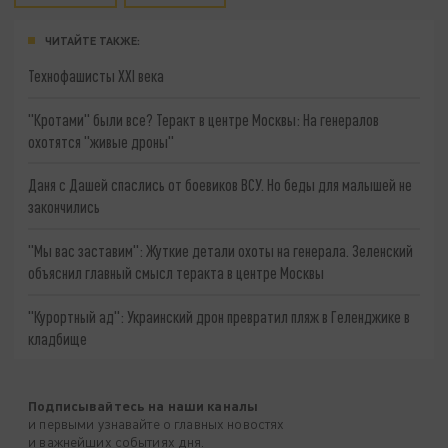
ЧИТАЙТЕ ТАКЖЕ:
Технофашисты XXI века
"Кротами" были все? Теракт в центре Москвы: На генералов
охотятся "живые дроны"
Даня с Дашей спаслись от боевиков ВСУ. Но беды для малышей не
закончились
"Мы вас заставим": Жуткие детали охоты на генерала. Зеленский
объяснил главный смысл теракта в центре Москвы
"Курортный ад": Украинский дрон превратил пляж в Геленджике в
кладбище
Подписывайтесь на наши каналы
и первыми узнавайте о главных новостях
и важнейших событиях дня.