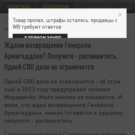
ПОЛИТИКА
ЭКСКЛЮЗИВ
ФОТО: ОЛЕГ РУКАВИЦЫН. ЦАРЬГРАД
04 СЕНТЯБРЯ 02:30
Товар пропал, штрафы остались: продавцы с
WB требуют ответов
ПОДПИШИТЕСЬ:
В ПРЯМОМ ЭФИРЕ:
Ждали возвращения Генерала
Армагеддона? Получите - распишитесь.
Одной СВО дело не ограничится
Одной СВО дело не ограничится - об этом
ещё в 2023 году предупредил генерал
Мордвичёв. Мало никому не покажется. И
всем, кто ждал возвращения Генерала
Армагеддона, можно готовится к худшему:
получите - распишитесь.
Главнокомандующий Сухопутными войсками