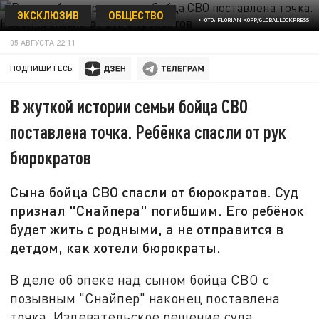
ЭКСКЛЮЗИВ
ОБЩЕСТВО
ФОТО: FLORIAN KOPP/GLOBALLOOKPRESS
05 АВГУСТА 22:11
ПОДПИШИТЕСЬ:
В жуткой истории семьи бойца СВО
поставлена точка. Ребёнка спасли от рук
бюрократов
Сына бойца СВО спасли от бюрократов. Суд
признал "Снайпера" погибшим. Его ребёнок
будет жить с родными, а не отправится в
детдом, как хотели бюрократы.
В деле об опеке над сыном бойца СВО с
позывным "Снайпер" наконец поставлена
точка. Издевательское решение суда