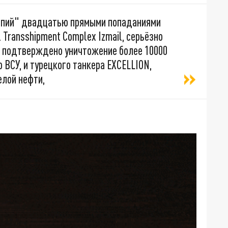
арпий" двадцатью прямыми попаданиями
 Transshipment Complex Izmail, серьёзно
е подтверждено уничтожение более 10000
 ВСУ, и турецкого танкера EXCELLION,
елой нефти,