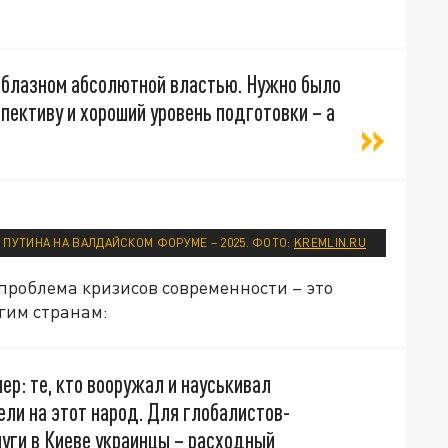
облазном абсолютной властью. Нужно было
пективу и хороший уровень подготовки – а
ПУТИНА НА ВАЛДАЙСКОМ ФОРУМЕ – 2025. ФОТО:
KREMLIN.RU
проблема кризисов современности – это
гим странам:
ер: те, кто вооружал и науськивал
ели на этот народ. Для глобалистов-
луги в Киеве украинцы – расходный