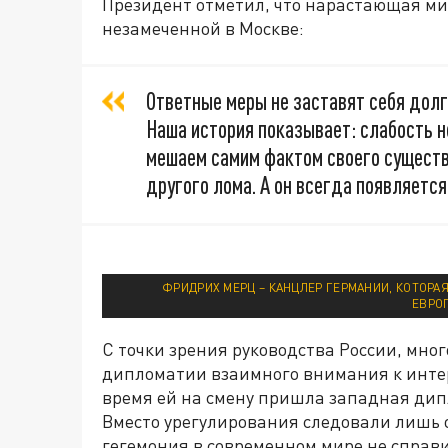
Президент отметил, что нарастающая ми
незамеченной в Москве:
Ответные меры не заставят себя дол
Наша история показывает: слабость н
мешаем самим фактом своего существ
другого лома. А он всегда появляетс
ФРИДРИХ МЕРЦ – КАНЦЛЕР ГЕРМАНИИ, КОТОРА
ЕВРО
С точки зрения руководства России, мн
дипломатии взаимного внимания к интере
время ей на смену пришла западная дип
Вместо урегулирования следовали лишь 
гегемония в современном мире не справ