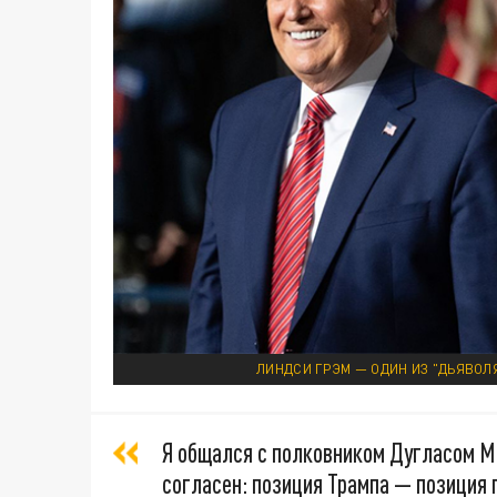
ЛИНДСИ ГРЭМ — ОДИН ИЗ "ДЬЯВОЛЯ
Я общался с полковником Дугласом Ма
согласен: позиция Трампа — позиция 