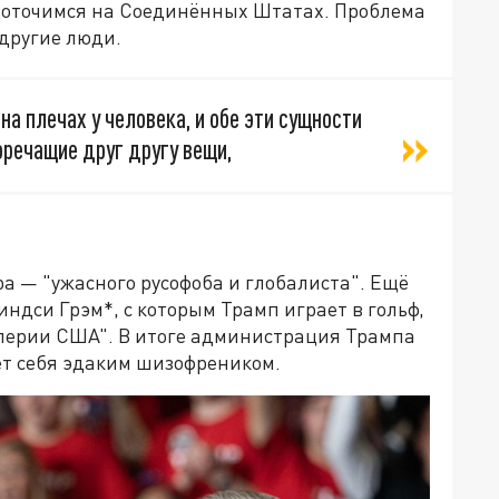
едоточимся на Соединённых Штатах. Проблема
 другие люди.
на плечах у человека, и обе эти сущности
оречащие друг другу вещи,
а — "ужасного русофоба и глобалиста". Ещё
индси Грэм*, с которым Трамп играет в гольф,
мперии США". В итоге администрация Трампа
т себя эдаким шизофреником.