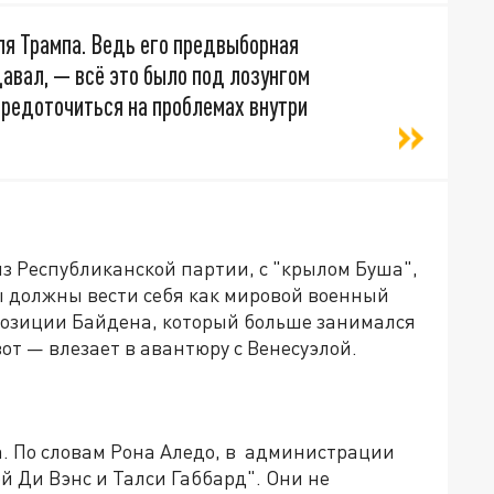
ля Трампа. Ведь его предвыборная
одавал, — всё это было под лозунгом
средоточиться на проблемах внутри
з Республиканской партии, с "крылом Буша",
ы должны вести себя как мировой военный
позиции Байдена, который больше занимался
от — влезает в авантюру с Венесуэлой.
а. По словам Рона Аледо, в администрации
ей Ди Вэнс и Талси Габбард". Они не