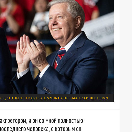
Т", КОТОРЫЕ "СИДЯТ" У ТРАМПА НА ПЛЕЧАХ. СКРИНШОТ: CNN
кгрегором, и он со мной полностью
последнего человека, с которым он