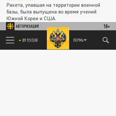
Ракета, упавшая на территории военной
базы, была выпущена во время учений
Южной Кореи и США.
18+
АВТОРИЗАЦИЯ
Медуза в небе: кузбассовцы увидели
ОБЩЕСТВО
85.64 BRENT
ПЕРМЬ
запуск ракеты с Байконура
22 СЕНТЯБРЯ 09:35
Жители региона обсуждают появление в
небе необычного объекта.