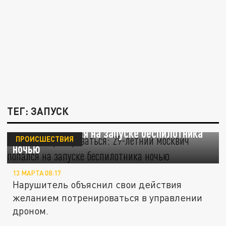
ТЕГ: ЗАПУСК
"Хотел потренироваться": 29-летний
москвич попался на запуске беспилотника
ПРОИСШЕСТВИЯ
ночью
13 МАРТА 08:17
Нарушитель объяснил свои действия
желанием потренироваться в управлении
дроном.