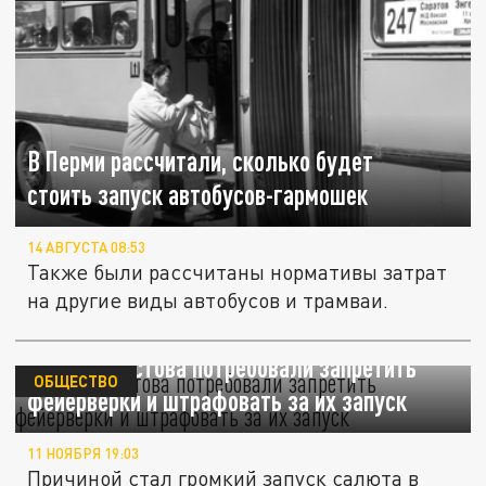
В Перми рассчитали, сколько будет
стоить запуск автобусов-гармошек
14 АВГУСТА 08:53
Также были рассчитаны нормативы затрат
на другие виды автобусов и трамваи.
Жители Ростова потребовали запретить
ОБЩЕСТВО
фейерверки и штрафовать за их запуск
11 НОЯБРЯ 19:03
Причиной стал громкий запуск салюта в