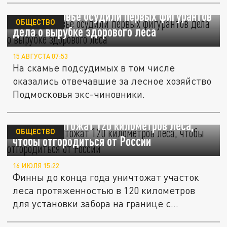
В Подмосковье осудили первых фигурантов
ОБЩЕСТВО
дела о вырубке здорового леса
15 АВГУСТА 07:53
На скамье подсудимых в том числе
оказались отвечавшие за лесное хозяйство
Подмосковья экс-чиновники.
Финны уничтожат 120 километров леса,
ОБЩЕСТВО
чтобы отгородиться от России
16 ИЮЛЯ 15:22
Финны до конца года уничтожат участок
леса протяженностью в 120 километров
для установки забора на границе с...