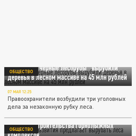
На Кубани "черные лесорубы" вырубили
ОБЩЕСТВО
деревья в лесном массиве на 45 млн рублей
07 МАЯ 12:25
Правоохранители возбудили три уголовных
дела за незаконную рубку леса.
Минэкономразвития предлагает вырубать
леса для строительства горнолыжных
ОБЩЕСТВО
комплексов