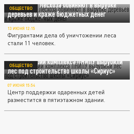
Чиновников Лесхоза обвиняют в вырубке
ОБЩЕСТВО
деревьев и краже бюджетных денег
13 ИЮНЯ 12:15
Фигурантами дела об уничтожении леса
стали 11 человек.
На территории комплекса ПНИПУ вырубили
ОБЩЕСТВО
лес под строительство школы «Сириус»
07 ИЮНЯ 15:54
Центр поддержки одаренных детей
разместится в пятиэтажном здании.