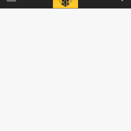
115093, г. Москва, переулок Партийный,
д.1, к.57, стр.3, эт.1, пом.I, ком.45