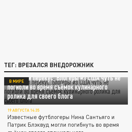
ТЕГ: ВРЕЗАЛСЯ ВНЕДОРОЖНИК
Бешеный перекус. Блогеры из США чуть не
В МИРЕ
погибли во время съёмок кулинарного
ролика для своего блога
19 АВГУСТА 14:35
Известные футблогеры Нина Сантьяго и
Патрик Блэквуд могли погибнуть во время