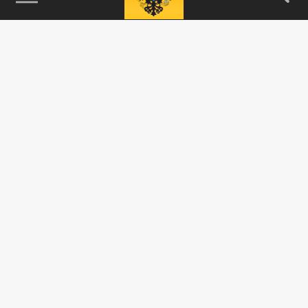
115093, г. Москва, переулок Партийный,
д.1, к.57, стр.3, эт.1, пом.I, ком.45