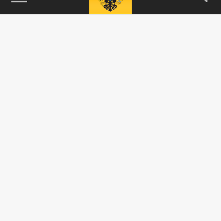
115093, г. Москва, переулок Партийный,
д.1, к.57, стр.3, эт.1, пом.I, ком.45