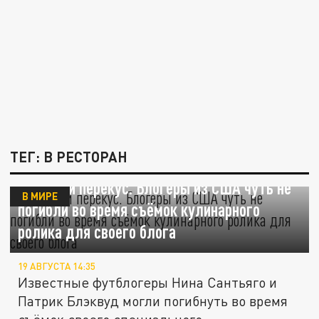
ТЕГ: В РЕСТОРАН
Бешеный перекус. Блогеры из США чуть не
В МИРЕ
погибли во время съёмок кулинарного
ролика для своего блога
19 АВГУСТА 14:35
Известные футблогеры Нина Сантьяго и
Патрик Блэквуд могли погибнуть во время