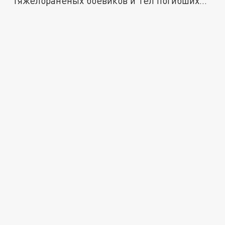
тяжелораненых боевиков и тел погибших
солдат ВСУ...