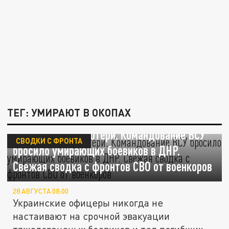
ТЕГ: УМИРАЮТ В ОКОПАХ
Безвозвратные потери. Командование ВСУ
СВОДКИ С ФРОНТА
бросило умирающих боевиков в ДНР.
Свежая сводка с фронтов СВО от военкоров
28 АВГУСТА 08:00
Украинские офицеры никогда не
настаивают на срочной эвакуации