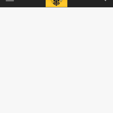
115093, г. Москва, переулок Партийный,
д.1, к.57, стр.3, эт.1, пом.I, ком.45