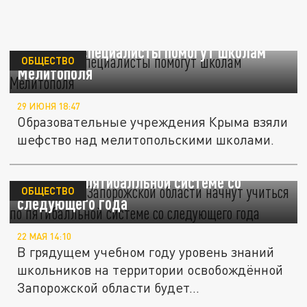
Крымские специалисты помогут школам
ОБЩЕСТВО
Мелитополя
29 ИЮНЯ 18:47
Образовательные учреждения Крыма взяли
шефство над мелитопольскими школами.
Школьники Запорожской области начнут
учиться по пятибалльной системе со
ОБЩЕСТВО
следующего года
22 МАЯ 14:10
В грядущем учебном году уровень знаний
школьников на территории освобождённой
Запорожской области будет...