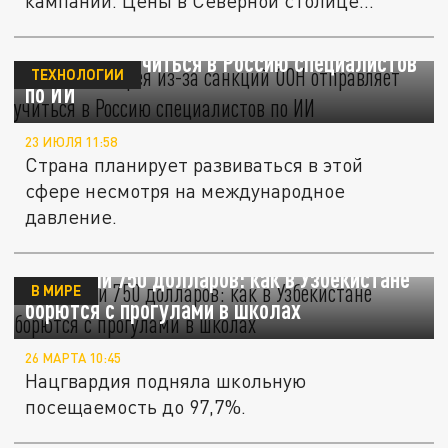
кампании. Цены в Северной столице
были...
Северная Корея из-за санкций ООН
отправляет учиться в Россию специалистов
ТЕХНОЛОГИИ
по ИИ
23 ИЮЛЯ 11:58
Страна планирует развиваться в этой
сфере несмотря на международное
давление.
Учёба или 750 долларов: как в Узбекистане
В МИРЕ
борются с прогулами в школах
26 МАРТА 10:45
Нацгвардия подняла школьную
посещаемость до 97,7%.