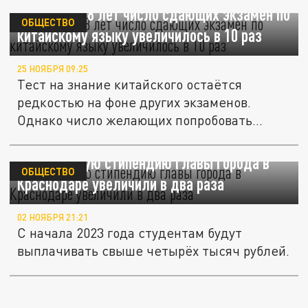
В Перми за 8 лет число сдающих экзамен по
ОБЩЕСТВО
китайскому языку увеличилось в 10 раз
25 НОЯБРЯ 09:25
Тест на знание китайского остаётся
редкостью на фоне других экзаменов.
Однако число желающих попробовать
свои...
Молодёжную стипендию главы города в
ОБЩЕСТВО
Краснодаре увеличили в два раза
02 НОЯБРЯ 21:21
С начала 2023 года студентам будут
выплачивать свыше четырёх тысяч рублей.