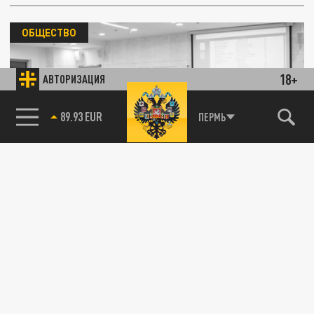
ОБЩЕСТВО
18+
АВТОРИЗАЦИЯ
85.64 BRENT
ПЕРМЬ
Выпускники энергодарских школ смогут
обучаться в России по льготным квотам
12 МАЯ 18:59
Желающие продолжить обучение в
средних специальных и высших учебных
заведениях России выпускники школ...
ОБЩЕСТВО