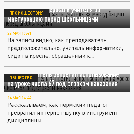
В Прикамье задержали учителя за
ПРОИСШЕСТВИЯ
мастурбацию перед школьницами
22 МАЯ 13:41
На записи видно, как преподаватель,
предположительно, учитель информатики,
сидит в кресле, обращенный к...
В Перми учитель запретил использование
ОБЩЕСТВО
на уроке числа 67 под страхом наказания
14 МАЯ 14:44
Рассказываем, как пермский педагог
превратил интернет-шутку в инструмент
дисциплины.