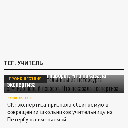
ТЕГ: УЧИТЕЛЬ
Громкое дело учительницы из Петербурга
получило новый поворот. Что показала
ПРОИСШЕСТВИЯ
экспертиза
27 ИЮЛЯ 17:13
СК: экспертиза признала обвиняемую в
совращении школьников учительницу из
Петербурга вменяемой.