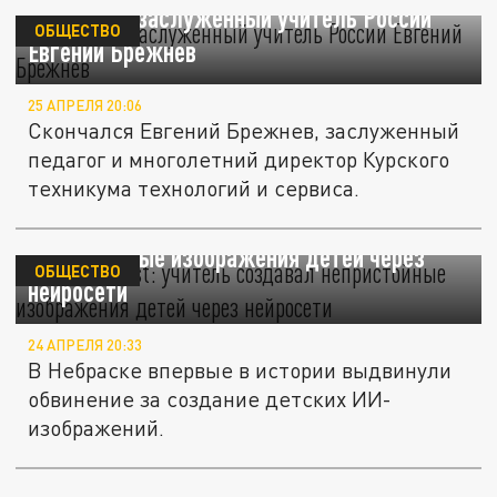
Скончался заслуженный учитель России
ОБЩЕСТВО
Евгений Брежнев
25 АПРЕЛЯ 20:06
Скончался Евгений Брежнев, заслуженный
педагог и многолетний директор Курского
техникума технологий и сервиса.
New York Post: учитель создавал
непристойные изображения детей через
ОБЩЕСТВО
нейросети
24 АПРЕЛЯ 20:33
В Небраске впервые в истории выдвинули
обвинение за создание детских ИИ-
изображений.