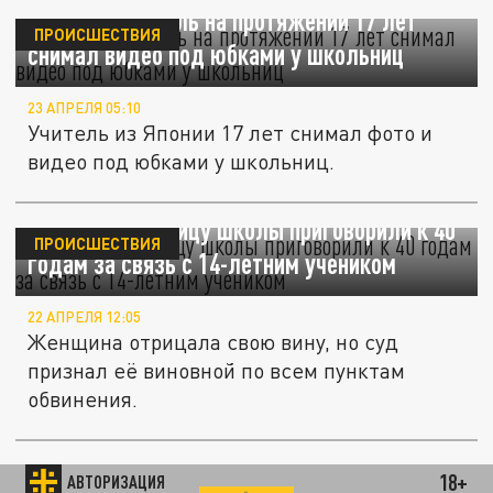
В Японии учитель на протяжении 17 лет
ПРОИСШЕСТВИЯ
снимал видео под юбками у школьниц
23 АПРЕЛЯ 05:10
Учитель из Японии 17 лет снимал фото и
видео под юбками у школьниц.
В США сотрудницу школы приговорили к 40
ПРОИСШЕСТВИЯ
годам за связь с 14-летним учеником
22 АПРЕЛЯ 12:05
Женщина отрицала свою вину, но суд
признал её виновной по всем пунктам
обвинения.
Педагог из Перми обругал учениц и
18+
АВТОРИЗАЦИЯ
ОБЩЕСТВО