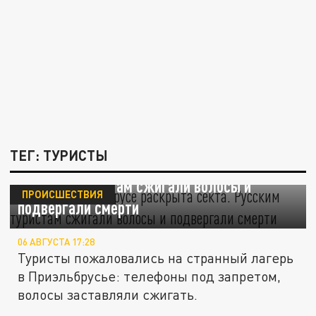
ТЕГ: ТУРИСТЫ
В лагере на Эльбрусе раскрыта секта.
Русским туристам сжигали волосы и
ПРОИСШЕСТВИЯ
подвергали смерти
06 АВГУСТА 17:28
Туристы пожаловались на странный лагерь
в Приэльбрусье: телефоны под запретом,
волосы заставляли сжигать.