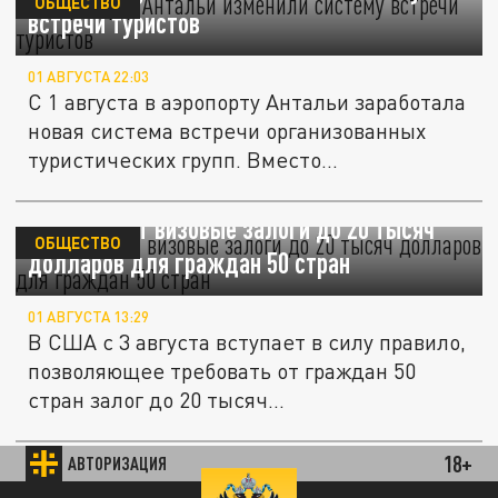
ОБЩЕСТВО
встречи туристов
01 АВГУСТА 22:03
С 1 августа в аэропорту Антальи заработала
новая система встречи организованных
туристических групп. Вместо...
США вводят визовые залоги до 20 тысяч
ОБЩЕСТВО
долларов для граждан 50 стран
01 АВГУСТА 13:29
В США с 3 августа вступает в силу правило,
позволяющее требовать от граждан 50
стран залог до 20 тысяч...
18+
АВТОРИЗАЦИЯ
Задержанный за убийство граждан России
В МИРЕ