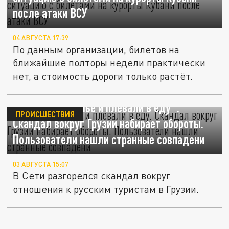
после атаки ВСУ
04 АВГУСТА 17:39
По данным организации, билетов на
ближайшие полторы недели практически
нет, а стоимость дороги только растёт.
"Не меняли белье и плевали в еду".
ПРОИСШЕСТВИЯ
Скандал вокруг Грузии набирает обороты.
Пользователи нашли странные совпадени
03 АВГУСТА 15:07
В Сети разгорелся скандал вокруг
отношения к русским туристам в Грузии.