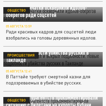
Жители Камчатки осквернили идолов-
ОБЩЕСТВО
оберегов ради соцсетей
05 АВГУСТА 13:59
Ради красивых кадров для соцсетей люди
взобрались на головы деревянных идолов.
Телефон заговорил и вскрыл подробности.
Новые подробности убийства русских в
ПРОИСШЕСТВИЯ
Таиланде
05 АВГУСТА 12:41
В Паттайе требуют смертной казни для
подозреваемых в убийстве русских.
В Альянсе турагентств прокомментировали
ОБЩЕСТВО
ситуацию с билетами на курорты Кубани