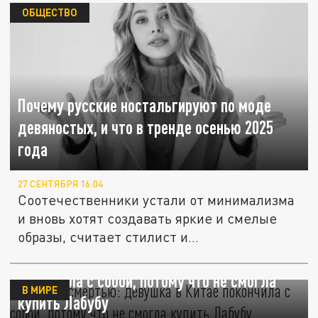
ОБЩЕСТВО
Почему русские ностальгируют по моде
девяностых, и что в тренде осенью 2025
года
27 СЕНТЯБРЯ 16:04
Соотечественники устали от минимализма
и вновь хотят создавать яркие и смелые
образы, считает стилист и...
Игры со смертью: девушка в Китае
покончила с собой, потому что не смогла
В МИРЕ
купить Лабубу