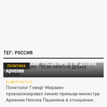
ТЕГ: РОССИЯ
Геворг Мирзаян: Россия ничего не должна
ПОЛИТИКА
Армении
06 АВГУСТА 16:12
Политолог Геворг Мирзаян
проанализировал линию премьер‑министра
Армении Никола Пашиняна в отношении
России. По...