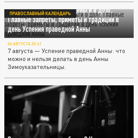
7 августа нельзя брать деньги в долг.
ПРАВОСЛАВНЫЙ КАЛЕНДАРЬ
Главные запреты, приметы и традиции в
день Успения праведной Анны
06 АВГУСТА 20:41
7 августа — Успение праведной Анны: что
можно и нельзя делать в день Анны
Зимоуказательницы.