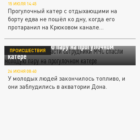
15 ИЮЛЯ 14:45
Прогулочный катер с отдыхающими на
борту едва не пошёл ко дну, когда его
протаранил на Крюковом канале...
В Ростовской области сотрудники МЧС
спасли молодую пару на прогулочном
ПРОИСШЕСТВИЯ
катере
26 ИЮНЯ 08:40
У молодых людей закончилось топливо, и
они заблудились в акватории Дона.