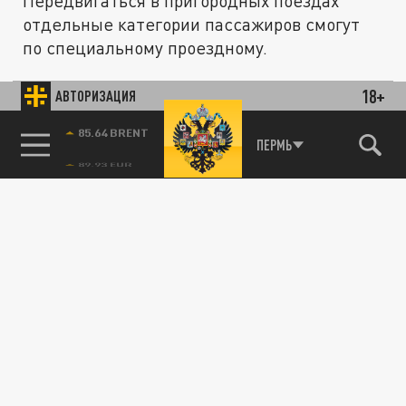
Передвигаться в пригородных поездах
отдельные категории пассажиров смогут
по специальному проездному.
18+
АВТОРИЗАЦИЯ
ОБЩЕСТВО
85.64 BRENT
ПЕРМЬ
Как льготникам Ростова получить
проездные в транспорте: новые сроки
24 АПРЕЛЯ 21:01
Органы соцзащиты будут работать дольше,
чтобы все желающие смогли получить
транспортные карты.