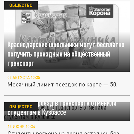
ОБЩЕСТВО
Краснодарские школьники могут бесплатно
получить проездные на общественный
транспорт
02 АВГУСТА 10:35
Месячный лимит поездок по карте — 50.
Льготный проезд в транспорте отменили
ОБЩЕСТВО
студентам в Кузбассе
13 ИЮНЯ 10:34
Студенты региона на время остались без