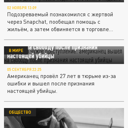
02 НОЯБРЯ 13:09
Подозреваемый познакомился с жертвой
через Snapchat, пообещал помощь с
жильём, а затем обвиняется в торговле...
27 лет за чужое преступление: американец
вышел на свободу после признания
В МИРЕ
настоящей убийцы
05 СЕНТЯБРЯ 22:25
Американец провёл 27 лет в тюрьме из-за
ошибки и вышел после признания
настоящей убийцы.
ОБЩЕСТВО