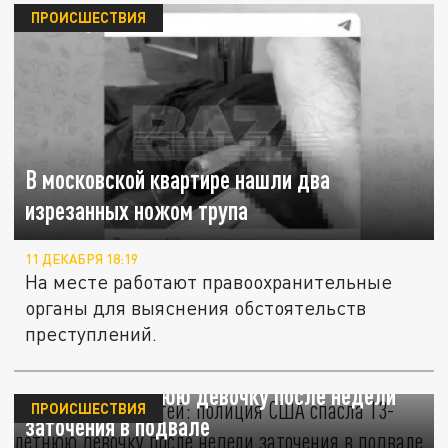
ПРОИСШЕСТВИЯ
В московской квартире нашли два
изрезанных ножом трупа
11 ДЕКАБРЯ 18:19
На месте работают правоохранительные
органы для выяснения обстоятельств
преступлений.
"Опасность соцсетей": полиция США
спасла 13-летнюю девочку после недели
ПРОИСШЕСТВИЯ
заточения в подвале