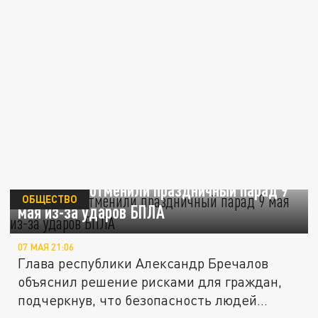
В Ижевске отменили праздничный парад 9
ОБЩЕСТВО
мая из-за ударов БПЛА
07 МАЯ 21:06
Глава республики Александр Бречалов
объяснил решение рисками для граждан,
подчеркнув, что безопасность людей...