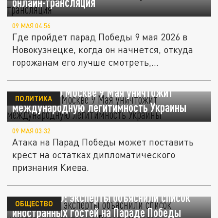
онлайн-трансляция
09 МАЯ 04:56
Где пройдет парад Победы 9 мая 2026 в
Новокузнецке, когда он начнется, откуда
горожанам его лучше смотреть,...
HC: удар по Москве 9 Мая уничтожит
ПОЛИТИКА
международную легитимность Украины
09 МАЯ 03:32
Атака на Парад Победы может поставить
крест на остатках дипломатического
признания Киева.
Назло НАТО: эксперты объяснили список
ОБЩЕСТВО
иностранных гостей на Параде Победы