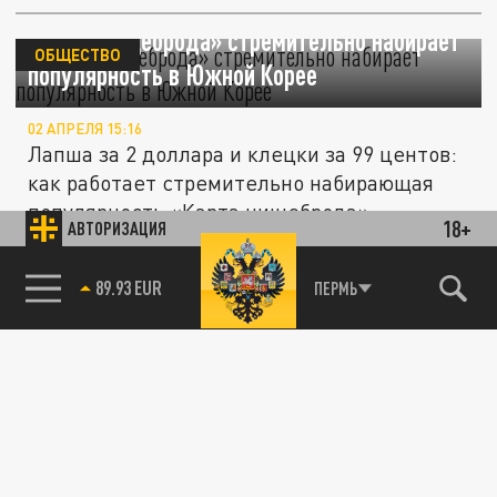
«Карта нищеброда» стремительно набирает
ОБЩЕСТВО
популярность в Южной Корее
02 АПРЕЛЯ 15:16
Лапша за 2 доллара и клецки за 99 центов:
как работает стремительно набирающая
популярность «Карта нищеброда»...
18+
АВТОРИЗАЦИЯ
С кем вы общаетесь - так и стареете?
85.64 BRENT
ПЕРМЬ
ОБЩЕСТВО
Новые данные учёных о токсичном общении
09 МАРТА 12:23
Исследование показало, что хроническое
напряжение увеличивает биологический
возраст почти на девять месяцев.