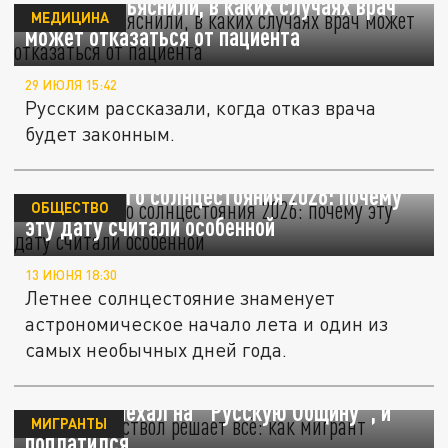
Русским объяснили, в каких случаях врач
МЕДИЦИНА
может отказаться от пациента
29 ИЮЛЯ 15:42
Русским рассказали, когда отказ врача
будет законным.
День летнего солнцестояния 2026: почему
ОБЩЕСТВО
эту дату считали особенной
13 ИЮНЯ 18:30
Летнее солнцестояние знаменует
астрономическое начало лета и один из
самых необычных дней года.
Думал, что ствол решает всё: как мигрант
пытался наехал на "Русскую Общину", и
МИГРАНТЫ
поплатился