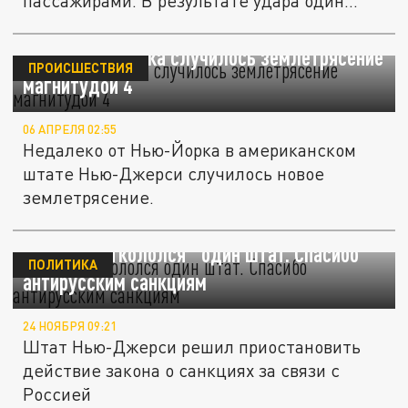
пассажирами. В результате удара один...
Возле Нью-Йорка случилось землетрясение
ПРОИСШЕСТВИЯ
магнитудой 4
06 АПРЕЛЯ 02:55
Недалеко от Нью-Йорка в американском
штате Нью-Джерси случилось новое
землетрясение.
От США "откололся" один штат. Спасибо
ПОЛИТИКА
антирусским санкциям
24 НОЯБРЯ 09:21
Штат Нью-Джерси решил приостановить
действие закона о санкциях за связи с
Россией