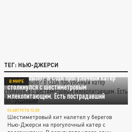
ТЕГ: НЬЮ-ДЖЕРСИ
Что это было? В США прогулочный катер
В МИРЕ
столкнулся с шестиметровым
млекопитающим. Есть пострадавший
04 АВГУСТА 12:00
Шестиметровый кит налетел у берегов
Нью-Джерси на прогулочный катер с