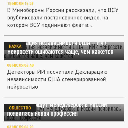
18 ИЮЛЯ 16:59
В Минобороны России рассказали, что ВСУ
опубликовали постановочное видео, на
котором ВСУ поднимают флаг в...
Декларация независимости США – ИИ?
НАУКА
Нейросети ошибаются чаще, чем кажется
08 ИЮЛЯ 06:48
Детекторы ИИ посчитали Декларацию
независимости США сгенерированной
нейросетью
Нейросети ищут менеджеров: в России
ОБЩЕСТВО
появилась новая профессия
03 ИЮЛЯ 06:20