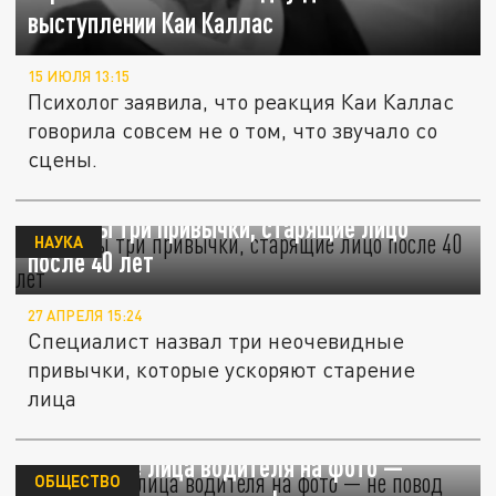
выступлении Каи Каллас
15 ИЮЛЯ 13:15
Психолог заявила, что реакция Каи Каллас
говорила совсем не о том, что звучало со
сцены.
Названы три привычки, старящие лицо
НАУКА
после 40 лет
27 АПРЕЛЯ 15:24
Специалист назвал три неочевидные
привычки, которые ускоряют старение
лица
Отсутствие лица водителя на фото —
ОБЩЕСТВО