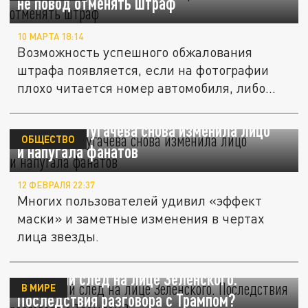
не повод отменять штраф
10 МАРТА 18:14
Возможность успешного обжалования
штрафа появляется, если на фотографии
плохо читается номер автомобиля, либо...
76-летняя Пугачева снова изменила лицо
ОБЩЕСТВО
и напугала фанатов
12 ФЕВРАЛЯ 22:37
Многих пользователей удивил «эффект
маски» и заметные изменения в чертах
лица звезды.
Странный след на лице Зеленского.
В МИРЕ
Последствия разговора с Трампом?