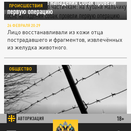
мальчику после нападения собак провели
ПРОИСШЕСТВИЯ
первую операцию
26 ФЕВРАЛЯ 20:29
Лицо восстанавливали из кожи отца
пострадавшего и фрагментов, извлечённых
из желудка животного.
ОБЩЕСТВО
В екатеринбургской колонии заключённых
18+
АВТОРИЗАЦИЯ
начали пускать на работы по Face ID