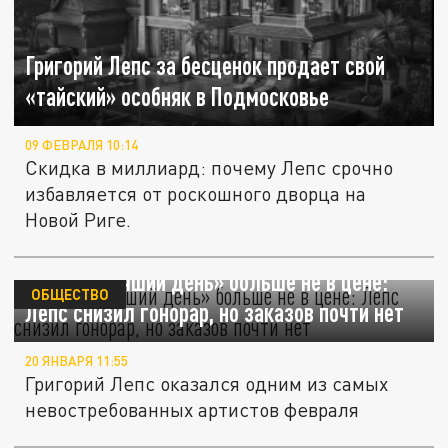
Григорий Лепс за бесценок продает свой
«тайский» особняк в Подмосковье
09 ФЕВРАЛЯ 10:14
Скидка в миллиард: почему Лепс срочно
избавляется от роскошного дворца на
Новой Риге.
«Самый лучший день» больше не в цене:
ОБЩЕСТВО
Лепс снизил гонорар, но заказов почти нет
20 ЯНВАРЯ 11:55
Григорий Лепс оказался одним из самых
невостребованных артистов февраля