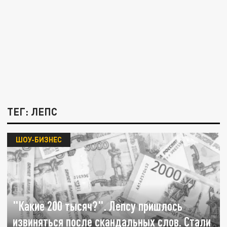
ТЕГ: ЛЕПС
ШОУ-БИЗНЕС
"Какие 200 тысяч?". Лепсу пришлось
извиняться после скандальных слов. Стали