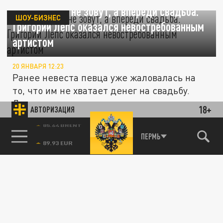
На концерты не зовут, а впереди свадьба.
ШОУ-БИЗНЕС
Григорий Лепс оказался невостребованным
артистом
20 ЯНВАРЯ 12:23
Ранее невеста певца уже жаловалась на
то, что им не хватает денег на свадьбу.
Лепс резко потерял в доходах и...
18+
АВТОРИЗАЦИЯ
85.64 BRENT
ПЕРМЬ
ШОУ-БИЗНЕС
Лепс сбрасывает цену: цена на его элитный