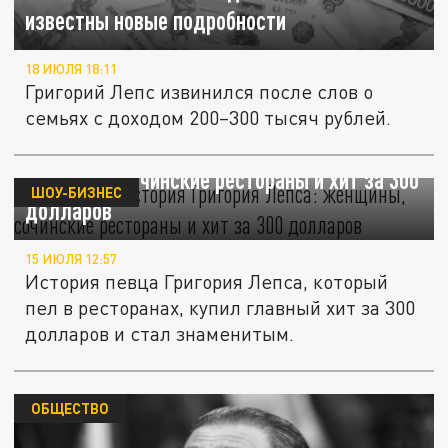
известны новые подробности
18 ИЮЛЯ 18:11
Григорий Лепс извинился после слов о
семьях с доходом 200–300 тысяч рублей.
Подлинная история Григория Лепса:
женщины, сочинские рестораны и хит за 300
ШОУ-БИЗНЕС
долларов
15 ИЮЛЯ 12:57
История певца Григория Лепса, который
пел в ресторанах, купил главный хит за 300
долларов и стал знаменитым.
ОБЩЕСТВО