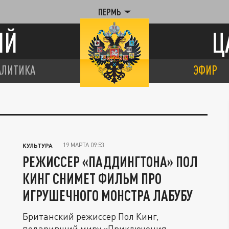
ПЕРМЬ
ИЙ
Ц
АЛИТИКА
ЭФИР
19 МАРТА 09:53
КУЛЬТУРА
РЕЖИССЕР «ПАДДИНГТОНА» ПОЛ
КИНГ СНИМЕТ ФИЛЬМ ПРО
ИГРУШЕЧНОГО МОНСТРА ЛАБУБУ
Британский режиссер Пол Кинг,
подаривший миру «Приключения