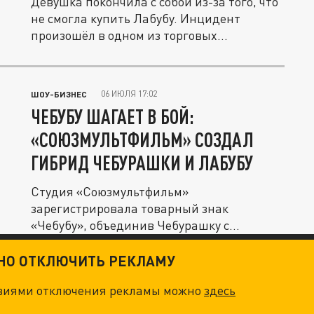
Девушка покончила с собой из-за того, что
не смогла купить Лабубу. Инцидент
произошёл в одном из торговых...
06 ИЮЛЯ 17:02
ШОУ-БИЗНЕС
ЧЕБУБУ ШАГАЕТ В БОЙ:
«СОЮЗМУЛЬТФИЛЬМ» СОЗДАЛ
ГИБРИД ЧЕБУРАШКИ И ЛАБУБУ
Студия «Союзмультфильм»
зарегистрировала товарный знак
«Чебубу», объединив Чебурашку с
популярной игрушкой...
ТНО ОТКЛЮЧИТЬ РЕКЛАМУ
овиями отключения рекламы можно
здесь