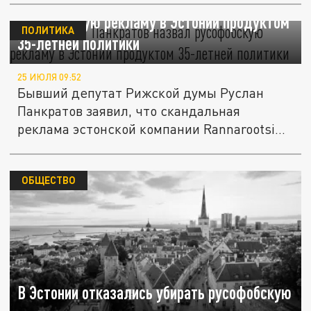
Экс-депутат Панкратов назвал
русофобскую рекламу в Эстонии продуктом
ПОЛИТИКА
35-летней политики
25 ИЮЛЯ 09:52
Бывший депутат Рижской думы Руслан
Панкратов заявил, что скандальная
реклама эстонской компании Rannarootsi...
ОБЩЕСТВО
В Эстонии отказались убирать русофобскую