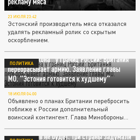
рекламу мяса
23 ИЮЛЯ 23:42
Эстонский производитель мяса отказался
удалять рекламный ролик со скрытым
оскорблением.
"Зубы дракона" у границ России: Британия
ПОЛИТИКА
перебрасывает армию. Заявление главы
МО. "Эстония готовится к худшему"
18 ИЮЛЯ 04:00
Объявлено о планах Британии перебросить
поближе к России дополнительный
воинский контингент. Глава Минобороны...
Переговоров не будет. Три страны задумали