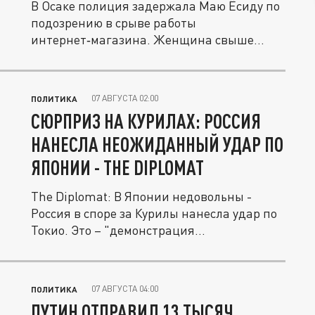
В Осаке полиция задержала Маю Ёсиду по
подозрению в срыве работы
интернет‑магазина. Женщина свыше
2000 раз...
07 АВГУСТА 02:00
ПОЛИТИКА
СЮРПРИЗ НА КУРИЛАХ: РОССИЯ
НАНЕСЛА НЕОЖИДАННЫЙ УДАР ПО
ЯПОНИИ - THE DIPLOMAT
The Diplomat: В Японии недовольны -
Россия в споре за Курилы нанесла удар по
Токио. Это – "демонстрация...
07 АВГУСТА 04:00
ПОЛИТИКА
ПУТИН ОТПРАВИЛ 13 ТЫСЯЧ