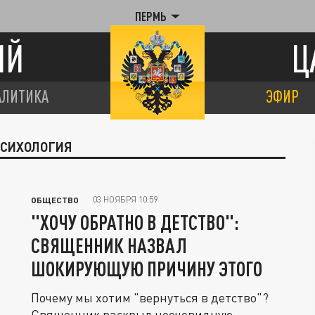
ПЕРМЬ
ИЙ
Ц
АЛИТИКА
ЭФИР
ПСИХОЛОГИЯ
03 НОЯБРЯ 10:59
ОБЩЕСТВО
"ХОЧУ ОБРАТНО В ДЕТСТВО":
СВЯЩЕННИК НАЗВАЛ
ШОКИРУЮЩУЮ ПРИЧИНУ ЭТОГО
Почему мы хотим "вернуться в детство"?
Священник раскрыл неочевидную