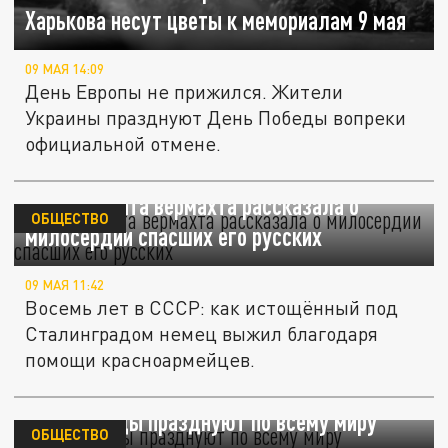
Харькова несут цветы к мемориалам 9 мая
09 МАЯ 14:09
День Европы не прижился. Жители
Украины празднуют День Победы вопреки
официальной отмене.
Дочь солдата вермахта рассказала о
ОБЩЕСТВО
милосердии спасших его русских
09 МАЯ 11:42
Восемь лет в СССР: как истощённый под
Сталинградом немец выжил благодаря
помощи красноармейцев.
День Победы празднуют по всему миру
ОБЩЕСТВО