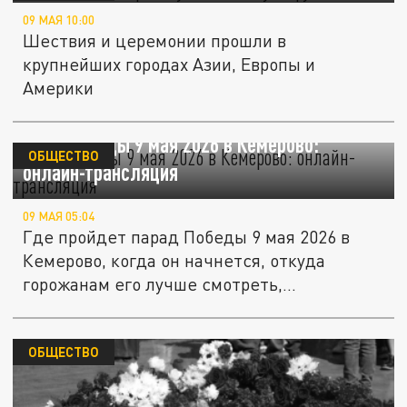
09 МАЯ 10:00
Шествия и церемонии прошли в
крупнейших городах Азии, Европы и
Америки
День Победы 9 мая 2026 в Кемерово:
ОБЩЕСТВО
онлайн-трансляция
09 МАЯ 05:04
Где пройдет парад Победы 9 мая 2026 в
Кемерово, когда он начнется, откуда
горожанам его лучше смотреть,...
ОБЩЕСТВО