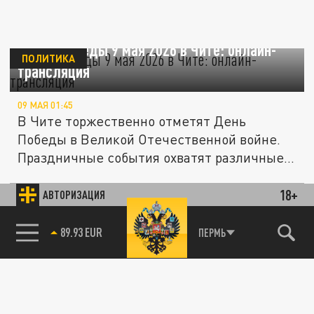
Парад Победы 9 мая 2026 в Чите: онлайн-
ПОЛИТИКА
трансляция
09 МАЯ 01:45
В Чите торжественно отметят День
Победы в Великой Отечественной войне.
Праздничные события охватят различные...
18+
АВТОРИЗАЦИЯ
ОБЩЕСТВО
85.64 BRENT
ПЕРМЬ