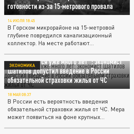
готовности из-за 15-метрового провала
14 ИЮЛЯ 18:45
В Горском микрорайоне на 15-метровой
глубине повредился канализационный
коллектор. На месте работают...
"Обсуждается уже много лет": экономист
ЭКОНОМИКА
Шатилов допустил введение в России
обязательной страховки жилья от ЧС
18 МАЯ 08:37
В России есть вероятность введения
обязательной страховки жилья от ЧС. Мера
может появиться на фоне крупных...