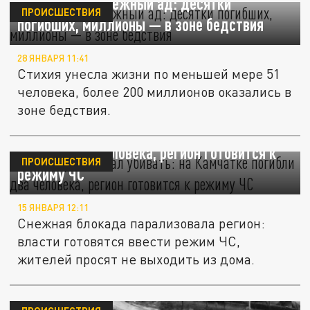
США накрыл снежный ад: десятки
ПРОИСШЕСТВИЯ
погибших, миллионы — в зоне бедствия
28 ЯНВАРЯ 11:41
Стихия унесла жизни по меньшей мере 51
человека, более 200 миллионов оказались в
зоне бедствия.
Снег с крыш начал убивать: на Камчатке
погибли два человека, регион готовится к
ПРОИСШЕСТВИЯ
режиму ЧС
15 ЯНВАРЯ 12:11
Снежная блокада парализовала регион:
власти готовятся ввести режим ЧС,
жителей просят не выходить из дома.